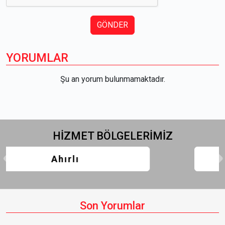
GÖNDER
YORUMLAR
Şu an yorum bulunmamaktadır.
HİZMET
BÖLGELERİMİZ
Akören
Son Yorumlar