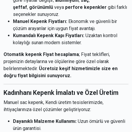
göre fiyatlar değişir;
alüminyum
,
saç
,
şeffaf
,
görünümlü
veya
perfore kepenkler
gibi farklı
seçenekler sunuyoruz.
Manuel Kepenk Fiyatları:
Ekonomik ve güvenli bir
çözüm arayanlar için uygun fiyat avantajı.
Kumandalı Kepenk Kapı Fiyatları:
Uzaktan kontrol
kolaylığı sunan modern sistemler.
Otomatik kepenk Fiyat hesaplama
; Fiyat teklifleri,
projenizin detaylarına ve ölçülerine göre özel olarak
belirlenmektedir.
Ücretsiz keşif hizmetimizle size en
doğru fiyat bilgisini sunuyoruz.
Kadınhanı Kepenk İmalatı ve Özel Üretim
Manuel sac kepenk, Kendi üretim tesislerimizde,
ihtiyaçlarınıza özel çözümler geliştiriyoruz:
Dayanıklı Malzeme Kullanımı:
Uzun ömürlü ve güvenli
ürün garantisi.