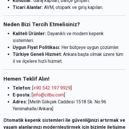
Konutlar:
Garaj kapıları, bahçe girişleri.
Ticari Alanlar:
AVM, otopark ve giriş kapıları.
Neden Bizi Tercih Etmelisiniz?
Kaliteli Ürünler:
Dayanıklı ve modern kepenk
sistemleri.
Uygun Fiyat Politikası:
Her bütçeye uygun çözümler.
Türkiye Geneli Hizmet:
Ankara başta olmak üzere tüm
il ve ilçelere hızlı hizmet.
Hemen Teklif Alın!
Telefon:
[
+90 542 197 9929
]
E-posta:
[
info@citbu.com
]
Adres:
[Melih Gökçek Caddesi 1518 Sk. No:96
Yenimahalle/Ankara]
Otomatik kepenk sistemleri ile güvenliğinizi artırmak ve
yaşam alanlarınızı modernleştirmek için bizimle iletişime