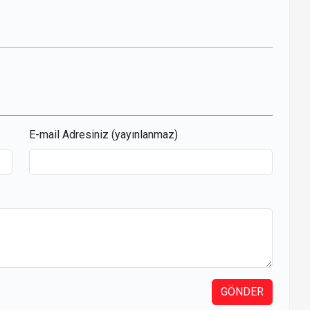
r
opy
ink
E-mail Adresiniz (yayınlanmaz)
GÖNDER