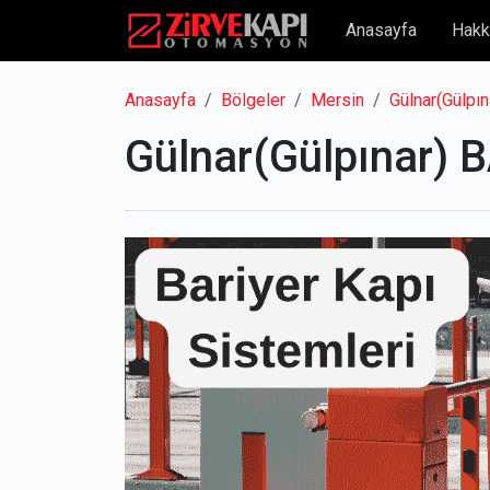
Anasayfa
Hakk
Anasayfa
Bölgeler
Mersin
Gülnar(Gülpın
Gülnar(Gülpınar) 