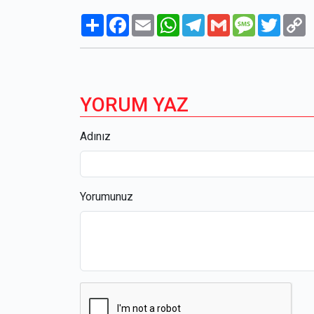
Paylaş
Facebook
Email
WhatsApp
Telegram
Gmail
Message
Twitte
C
L
YORUM YAZ
Adınız
Yorumunuz