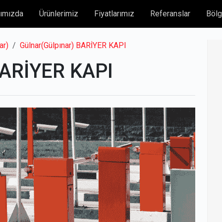
ımızda
Ürünlerimiz
Fiyatlarımız
Referanslar
Bölg
ar)
Gülnar(Gülpınar) BARİYER KAPI
BARİYER KAPI