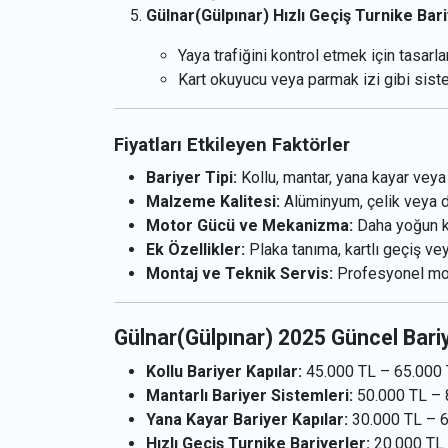
Gülnar(Gülpınar) Hızlı Geçiş Turnike Bar
Yaya trafiğini kontrol etmek için tasarla
Kart okuyucu veya parmak izi gibi siste
Fiyatları Etkileyen Faktörler
Bariyer Tipi:
Kollu, mantar, yana kayar veya t
Malzeme Kalitesi:
Alüminyum, çelik veya di
Motor Gücü ve Mekanizma:
Daha yoğun kul
Ek Özellikler:
Plaka tanıma, kartlı geçiş ve
Montaj ve Teknik Servis:
Profesyonel mont
Gülnar(Gülpınar) 2025 Güncel Bariy
Kollu Bariyer Kapılar:
45.000 TL – 65.000
Mantarlı Bariyer Sistemleri:
50.000 TL – 
Yana Kayar Bariyer Kapılar:
30.000 TL – 
Hızlı Geçiş Turnike Bariyerler:
20.000 TL 