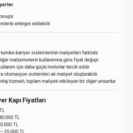
iyerler
nmıştır.
mlerle entegre edilebilir.
urnike bariyer sistemlerinin maliyetleri farklıdır.
ğer malzemelerin kullanımına göre fiyat değişir.
lanım için daha güçlü motorlar tercih edilir.
ya otomasyon sistemleri ek maliyet oluşturabilir.
aj hizmeti, toplam maliyeti etkileyen bir diğer unsurdur.
er Kapı Fiyatları
 TL
80.000 TL
60.000 TL
– 35.000 TL