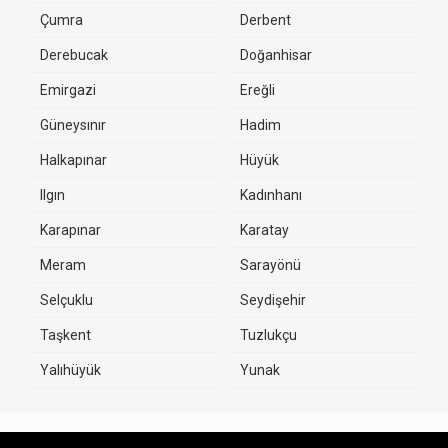
Çumra
Derbent
Derebucak
Doğanhisar
Emirgazi
Ereğli
Güneysınır
Hadim
Halkapınar
Hüyük
Ilgın
Kadınhanı
Karapınar
Karatay
Meram
Sarayönü
Selçuklu
Seydişehir
Taşkent
Tuzlukçu
Yalıhüyük
Yunak